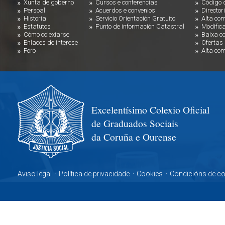
Xunta de goberno
Cursos e conferencias
Código d
Persoal
Acuerdos e convenios
Director
Historia
Servicio Orientación Gratuito
Alta com
Estatutos
Punto de información Catastral
Modifica
Cómo colexiarse
Baixa c
Enlaces de interese
Ofertas
Foro
Alta com
Excelentísimo Colexio Oficial
de Graduados Sociais
da Coruña e Ourense
Aviso legal
·
Política de privacidade
·
Cookies
·
Condicións de c