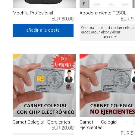
Mochila Profesional
Apoderamiento TESOL
EUR
30.00
EUR
9
Compra habilitada solamente p
añadir a la cesta
eecor, eeour, elcor y elour
acceder
Carnet Colegial - Ejercientes
Carnet Colegial - 
EUR
20.00
Ejercientes
EUR
5