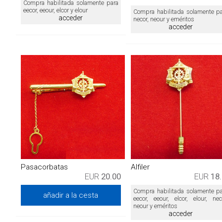
Compra habilitada solamente para
eecor, eeour, elcor y elour
Compra habilitada solamente p
acceder
necor, neour y eméritos
acceder
Pasacorbatas
Alfiler
EUR
20.00
EUR
18
Compra habilitada solamente p
añadir a la cesta
eecor, eeour, elcor, elour, nec
neour y eméritos
acceder