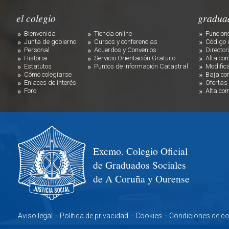
el colegio
gradua
Bienvenida
Tienda online
Funcion
Junta de gobierno
Cursos y conferencias
Código 
Personal
Acuerdos y Convenios
Director
Historia
Servicio Orientación Gratuito
Alta co
Estatutos
Puntos de información Catastral
Modific
Cómo colegiarse
Baja co
Enlaces de interés
Ofertas
Foro
Alta co
Excmo. Colegio Oficial
de Graduados Sociales
de A Coruña y Ourense
Aviso legal
·
Política de privacidad
·
Cookies
·
Condiciones de c