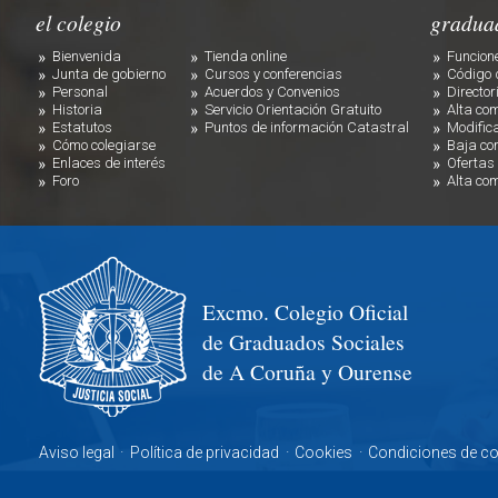
el colegio
gradua
Bienvenida
Tienda online
Funcion
Junta de gobierno
Cursos y conferencias
Código 
Personal
Acuerdos y Convenios
Director
Historia
Servicio Orientación Gratuito
Alta co
Estatutos
Puntos de información Catastral
Modific
Cómo colegiarse
Baja co
Enlaces de interés
Ofertas
Foro
Alta co
Excmo. Colegio Oficial
de Graduados Sociales
de A Coruña y Ourense
Aviso legal
·
Política de privacidad
·
Cookies
·
Condiciones de c