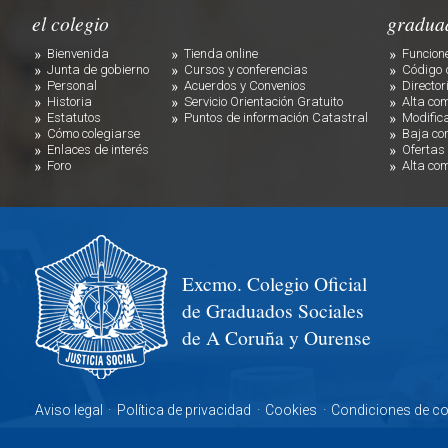
el colegio
gradua
Bienvenida
Tienda online
Funcion
Junta de gobierno
Cursos y conferencias
Código 
Personal
Acuerdos y Convenios
Director
Historia
Servicio Orientación Gratuito
Alta co
Estatutos
Puntos de información Catastral
Modific
Cómo colegiarse
Baja co
Enlaces de interés
Ofertas
Foro
Alta co
Excmo. Colegio Oficial
de Graduados Sociales
de A Coruña y Ourense
Aviso legal
·
Política de privacidad
·
Cookies
·
Condiciones de c