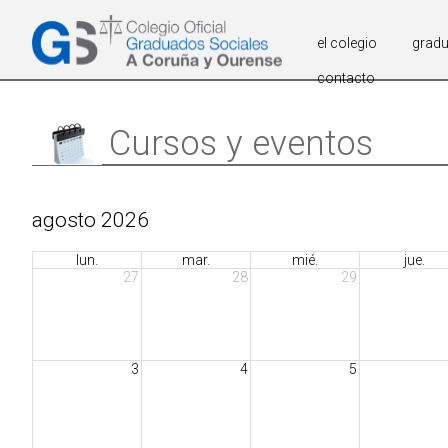
el colegio
grad
contacto
Cursos y eventos
agosto 2026
lun.
mar.
mié.
jue.
27
28
29
3
4
5