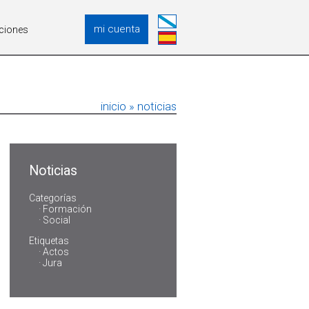
mi cuenta
ciones
inicio »
noticias
Noticias
Categorías
Formación
Social
Etiquetas
Actos
Jura