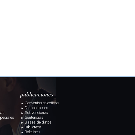
publicaciones
Convenios colectivos
Disposiciones
ias
Subvenciones
peciales
Sentencias
Bases de datos
Biblioteca
Boletines