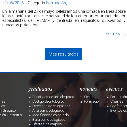
21/05/2026
Categoría:
Formación,
En la mañana del 21 de mayo celebramos una jornada en línea sobre
la prestación por cese de actividad de los autónomos, impartida por
especialistas de FREMAP y centrada en requisitos, supuestos y
aspectos prácticos.
leer más
Más resultados
graduados
noticias
eventos
Funciones de un colegiado
Social
Formación
cias
Código deontológico
Formación
Charlas
ios
Directorio de colegiados
Conferenc
n Gratuito
Alta como colegiado
Eventos es
ción Catastral
Modificación colegiado
Baja como colegiado
Ofertas de empleo