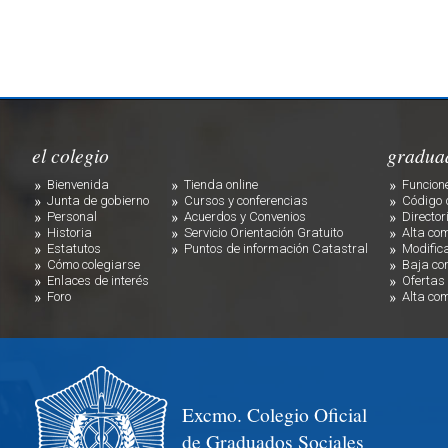
el colegio
gradua
Bienvenida
Tienda online
Funcion
Junta de gobierno
Cursos y conferencias
Código 
Personal
Acuerdos y Convenios
Director
Historia
Servicio Orientación Gratuito
Alta co
Estatutos
Puntos de información Catastral
Modific
Cómo colegiarse
Baja co
Enlaces de interés
Ofertas
Foro
Alta co
Excmo. Colegio Oficial
de Graduados Sociales