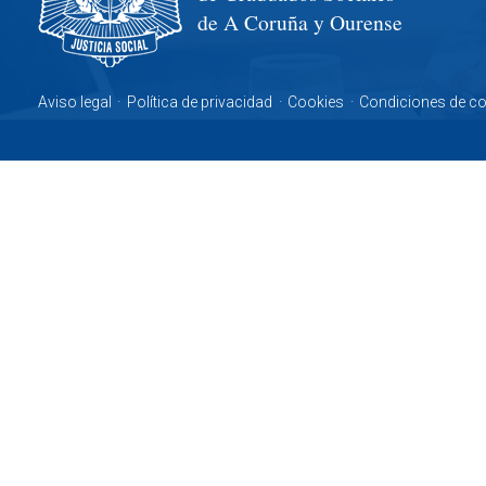
de A Coruña y Ourense
Aviso legal
·
Política de privacidad
·
Cookies
·
Condiciones de c