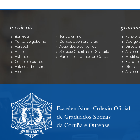
o colexio
gradua
Benvida
Tenda online
Funcións
Xunta de goberno
Cursos e conferencias
Código d
Persoal
Acuerdos e convenios
Director
Historia
Servicio Orientación Gratuito
Alta com
Estatutos
Punto de información Catastral
Modifica
Cómo colexiarse
Baixa c
Enlaces de interese
Ofertas
Foro
Alta com
Excelentísimo Colexio Oficial
de Graduados Sociais
da Coruña e Ourense