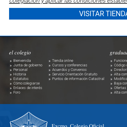
colegiación y aplicar las condiciones estable
VISITAR TIEND
el colegio
gradua
Bienvenida
Tienda online
Funcion
Junta de gobierno
Cursos y conferencias
Código 
Personal
Acuerdos y Convenios
Director
Historia
Servicio Orientación Gratuito
Alta co
Estatutos
Puntos de información Catastral
Modific
Cómo colegiarse
Baja co
Enlaces de interés
Ofertas
Foro
Alta co
Excmo. Colegio Oficial