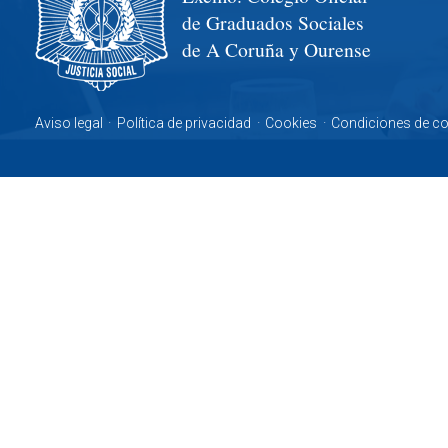
de Graduados Sociales
de A Coruña y Ourense
Aviso legal
·
Política de privacidad
·
Cookies
·
Condiciones de c