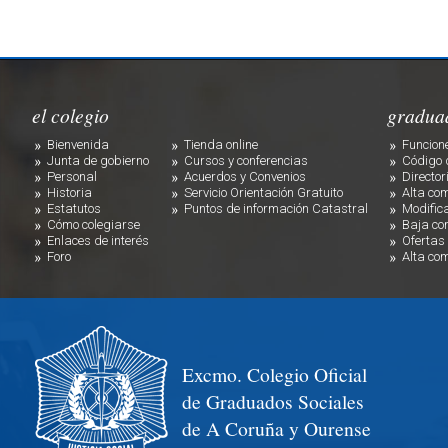
el colegio
gradua
Bienvenida
Tienda online
Funcion
Junta de gobierno
Cursos y conferencias
Código 
Personal
Acuerdos y Convenios
Director
Historia
Servicio Orientación Gratuito
Alta co
Estatutos
Puntos de información Catastral
Modific
Cómo colegiarse
Baja co
Enlaces de interés
Ofertas
Foro
Alta co
Excmo. Colegio Oficial
de Graduados Sociales
de A Coruña y Ourense