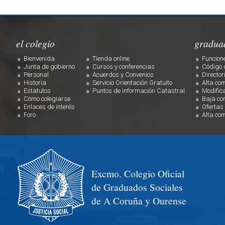
el colegio
gradua
Bienvenida
Tienda online
Funcion
Junta de gobierno
Cursos y conferencias
Código 
Personal
Acuerdos y Convenios
Director
Historia
Servicio Orientación Gratuito
Alta co
Estatutos
Puntos de información Catastral
Modific
Cómo colegiarse
Baja co
Enlaces de interés
Ofertas
Foro
Alta co
Excmo. Colegio Oficial
de Graduados Sociales
de A Coruña y Ourense