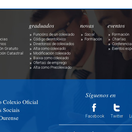
graduados
novas
eventos
Funcións de un colexiado
Social
Formación
ncias
Código deontolóxico
Formación
Charlas
nios
Directorios de colexiados
Conferencia
ión Gratuito
Alta como colexiado
Eventos esp
ción Catastral
Modificación colexiado
Baixa como colexiado
Ofertas de emprego
Alta como Precolexiado
Síguenos en
 Colexio Oficial
 Sociais
Facebook
Twitter
L
 Ourense