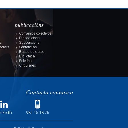
publicacións
Convenios colectivos
Disposicións
s
Subvencións
eciais
Sentencias
Bases de datos
Biblioteca
Boletíns
Circulares
Contacta connosco
inkedIn
981 15 18 76