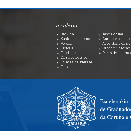
o colexio
Benvida
Tenda online
Xunta de goberno
Cursos e confere
Persoal
Acuerdos e conve
Historia
Servicio Orientac
Estatutos
Punto de informa
Cómo colexiarse
Enlaces de interese
Foro
Excelentísimo
de Graduados
da Coruña e