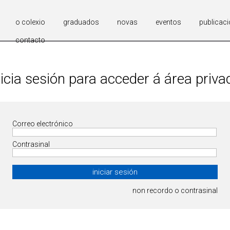
o colexio
graduados
novas
eventos
publicac
contacto
nicia sesión para acceder á área priva
Correo electrónico
Contrasinal
non recordo o contrasinal